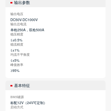
输出参数
输出电压
DC50V-DC1000V
输出总电流
单枪250A，双枪500A
稳压精度
≤±0.5%
稳流精度
≤±1%
均流不平衡度
≤±5%
峰值效率
≥95%
基本特征
BMS辅源
标配12V（24V可定制）
启动方式