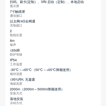
扫码、刷卡{定制）、VIN 启动（定制）、本地启动
显示屏
7寸触摸屏
通信接口
以太网/4G全网通
充电接口
2
枪线长度
8m
噪声
≤65dB
防护等级
IP54
工作温度
-30℃～+65℃（50℃～+65℃降额使用）
相对湿度
≤95%RH, 无凝露
海拔高度
2000m（2000m～5000m降额使用）
安装方式
落地安装
冷却方式