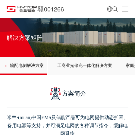
001266
股票
代码
解决方案矩阵
输配电侧解决方案
工商业光储充一体化解决方案
家庭
方案简介
米兰·(milan)中国EMS及储能产品可为电网提供动态扩容、
备用电源等支持，
并可满足电网的各种调节指令，缓解电
网系统