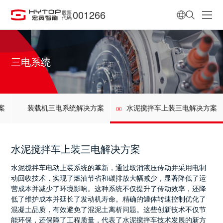
001266
股票
代码
三电系统
案
装载机三电系统解决方案
水泥搅拌车上装三电解决方案
水泥搅拌车上装三电解决方案
水泥搅拌车电动上装系统的革新，通过取消液压传动并采用电制
动回收技术，实现了燃油节省和碳排放大幅减少，显著降低了运
营成本并减少了环境影响。这种系统不仅提升了传动效率，还降
低了维护成本并延长了发动机寿命。精确的罐体转速控制优化了
混凝土品质，有效避免了混泥土离析问题。这些创新技术不仅节
能环保，还保障了工程质量，代表了水泥搅拌车技术发展的新方